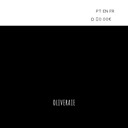
PT
EN
FR
0
0.00
€
OLIVERAIE