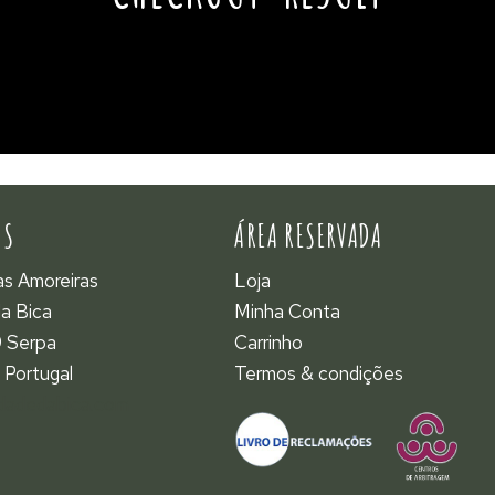
OS
ÁREA RESERVADA
as Amoreiras
Loja
a Bica
Minha Conta
 Serpa
Carrinho
 Portugal
Termos & condições
dadedabica.com