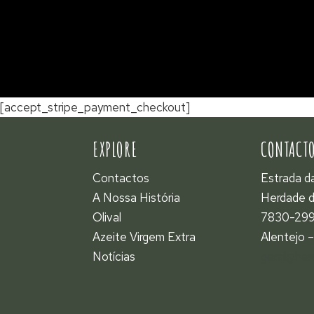
[accept_stripe_payment_checkout]
EXPLORE
CONTACT
Contactos
Estrada d
A Nossa História
Herdade d
Olival
7830-299
Azeite Virgem Extra
Alentejo –
Notícias
geral@her